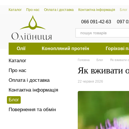
Перейти к основному контенту
Каталог
Про нас
Оплата і доставка
Контактна інформація
Блог
066 091-42-63
097 0
Олії
Конопляний протеїн
Горіхові 
Каталог
Головна
Блог
Як вживати о
Як вживати 
Про нас
Оплата і доставка
22 червня 2026
Контактна інформація
Блог
Повернення та обмін