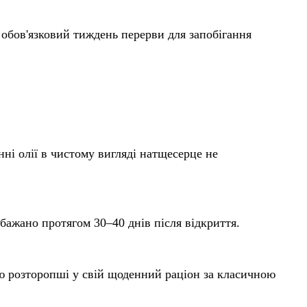
обов'язковий тиждень перерви для запобігання
инні олії в чистому вигляді натщесерце не
бажано протягом 30–40 днів після відкриття.
ію розторопші у свій щоденний раціон за класичною