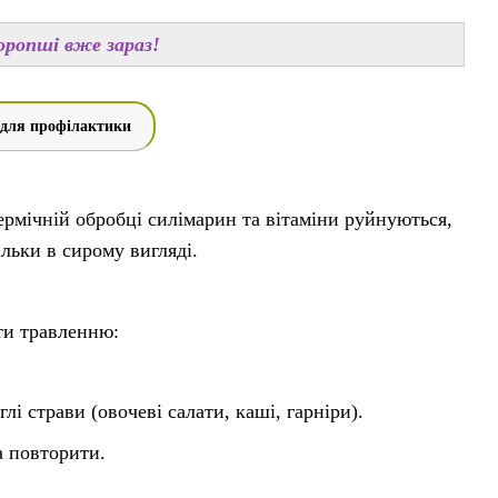
оропші вже зараз!
 для профілактики
рмічній обробці силімарин та вітаміни руйнуються,
льки в сирому вигляді.
ти травленню:
лі страви (овочеві салати, каші, гарніри).
а повторити.