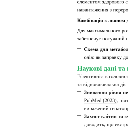
елементом здорового с
навантаження з переро
Комбінація з льоном 
Для максимального ро
забезпечує потужний 
Схема для метабол
олію як заправку д
Наукові дані та
Ефективність головног
та відновлювальна ді
Зниження рівня пе
PubMed (2023)
, пі
виражений гепатоп
Захист клітин та 
доводить, що екстр