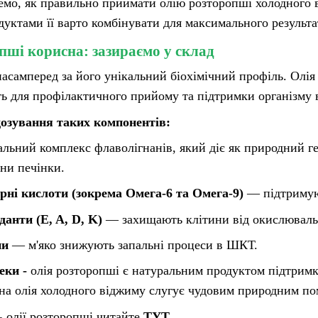
ремо, як правильно приймати олію розторопші холодного 
дуктами її варто комбінувати для максимального результа
пші корисна: зазираємо у склад
асамперед за його унікальний біохімічний профіль. Ол
ть для профілактичного прийому та підтримки організму в
дозування таких компонентів:
льний комплекс флаволігнанів, який діє як природний г
ни печінки.
рні кислоти (зокрема Омега-6 та Омега-9)
— підтримуют
анти (E, A, D, K)
— захищають клітини від окислювальн
ни
— м'яко знижують запальні процеси в ШКТ.
еки -
олія розторопші є натуральним продуктом підтримк
існа олія холодного віджиму слугує чудовим природним п
 олії розторопші читайте
ТУТ
.