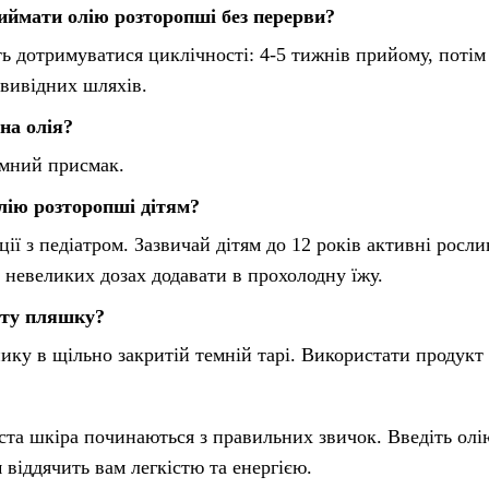
иймати олію розторопші без перерви?
 дотримуватися циклічності: 4-5 тижнів прийому, потім 
вивідних шляхів.
на олія?
ємний присмак.
лію розторопші дітям?
ції з педіатром. Зазвичай дітям до 12 років активні росл
невеликих дозах додавати в прохолодну їжу.
риту пляшку?
ку в щільно закритій темній тарі. Використати продукт 
иста шкіра починаються з правильних звичок. Введіть ол
 віддячить вам легкістю та енергією.