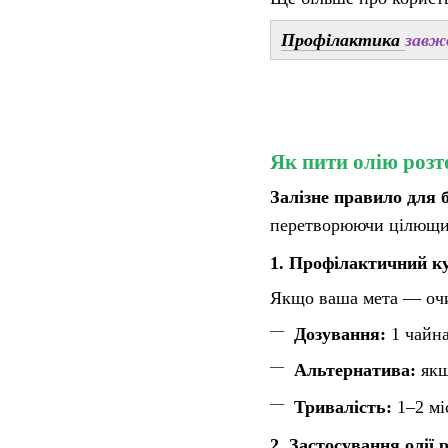
Профілактика
завж
Як пити олію розт
Залізне правило для б
перетворюючи цілющий 
1. Профілактичний ку
Якщо ваша мета — очи
Дозування:
1 чайна
Альтернатива:
якщо
Тривалість:
1–2 мі
2. Застосування олії