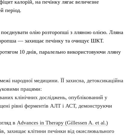
іцит калорій, на печінку лягає величезне
й період.
 поєднувати олію розторопші з лляною олією. Лляна
зторопша — захищає печінку та очищує ШКТ.
 протягом 10 днів, паралельно використовуючи лляну
межі народної медицини. ЇЇ захисна, детоксикаційна
ауковими працями:
аних клінічних досліджень, опублікований у
щені рівні ферментів АЛТ і АСТ, демонструючи
огляд в
Advances in Therapy (Gillessen A. et al.)
лів, захищає клітини печінки від окислювального