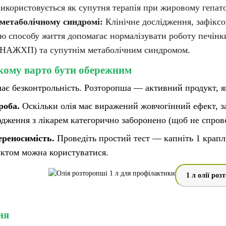
використовується як супутня терапія при жировому гепато
метаболічному синдромі:
Клінічне дослідження, зафіксо
ою способу життя допомагає нормалізувати роботу печінк
(НАЖХП) та супутнім метаболічним синдромом.
кому варто бути обережним
чає безконтрольність. Розторопша — активний продукт, 
роба.
Оскільки олія має виражений жовчогінний ефект, за
годження з лікарем категорично заборонено (щоб не спров
ереносимість.
Проведіть простий тест — капніть 1 крапл
уктом можна користуватися.
1 л олії ро
ня