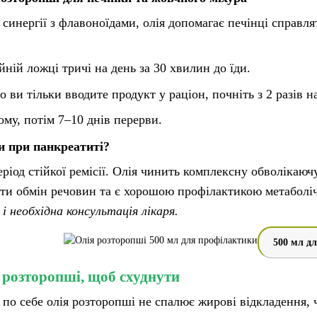
 синергії з флавоноїдами, олія допомагає печінці справл
йній ложці тричі на день за 30 хвилин до їди.
 ви тільки вводите продукт у раціон, почніть з 2 разів н
му, потім 7–10 днів перерви.
и при панкреатиті?
еріод стійкої ремісії. Олія чинить комплексну обволікаю
ати обмін речовин та є хорошою профілактикою метаболі
і необхідна консультація лікаря.
500 мл д
 розторопші, щоб схуднути
 по себе олія розторопші не спалює жирові відкладення, 