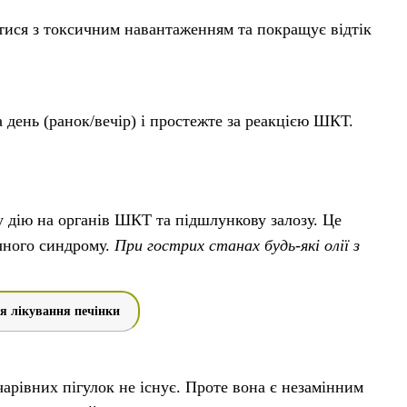
ятися з токсичним навантаженням та покращує відтік
а день (ранок/вечір) і простежте за реакцією ШКТ.
чу дію на органів ШКТ та підшлункову залозу. Це
чного синдрому.
При гострих станах будь-які олії з
ля лікування печінки
чарівних пігулок не існує. Проте вона є незамінним