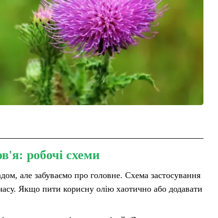
в'я: робочі схеми
адом, але забуваємо про головне. Схема застосування
 часу. Якщо пити корисну олію хаотично або додавати