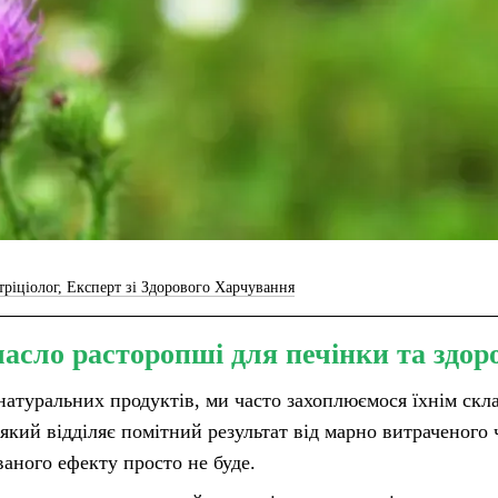
ріціолог, Експерт зі Здорового Харчування
сло расторопші для печінки та здоро
натуральних продуктів, ми часто захоплюємося їхнім скл
 який відділяє помітний результат від марно витраченого
уваного ефекту просто не буде.