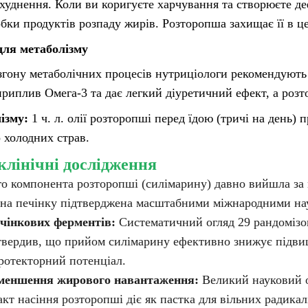
худнення. Коли ви коригуєте харчування та створюєте деф
бки продуктів розпаду жирів. Розторопша захищає її в це
для метаболізму
згону метаболічних процесів нутриціологи рекомендують
приплив Омега-3 та дає легкий діуретичний ефект, а ро
ізму:
1 ч. л. олії розторопші перед їдою (тричі на день)
о холодних страв.
 клінічні дослідження
о компонента розторопші (силімарину) давно вийшла за 
я на печінку підтверджена масштабними міжнародними н
чінкових ферментів:
Систематичний огляд 29 рандомізов
дтвердив, що прийом силімарину ефективно знижує підви
ротекторний потенціал.
зменшення жирового навантаження:
Великий науковий 
акт насіння розторопші діє як пастка для вільних радика