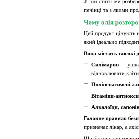
У цій статті ми розбе
печінці та з якими про
Чому олія розторо
Цей продукт цінують н
який ідеально підходи
Вона містить високі 
Силімарин
— уніка
відновлювати кліти
Поліненасичені жи
Вітаміни-антиоксид
Алкалоїди, сапоні
Головне правило безп
призначає лікар, а як
Ще більше про користь