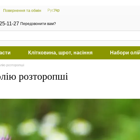
Рус
Укр
Повернення та обмін
25-11-27
Передзвонити вам?
пасти
Клітковина, шрот, насіння
Набори олі
лію розторопші
олію розторопші