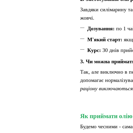
Завдяки силімарину та
жовчі.
Дозування:
по 1 ча
М'який старт:
якщо
Курс:
30 днів прийо
3. Чи можна приймат
Так, але виключно в п
допомагає нормалізув
раціону виключаються 
Як приймати олію
Будемо чесними - сама