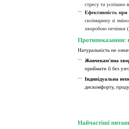
стресу та успішно 
Ефективність при 
силімарину зі змін
хворобою печінки 
Протипоказання: 
Натуральність не озна
Жовчекам'яна хво
приймати її без уз
Індивідуальна неп
дискомфорту, прод
Найчастіші питан