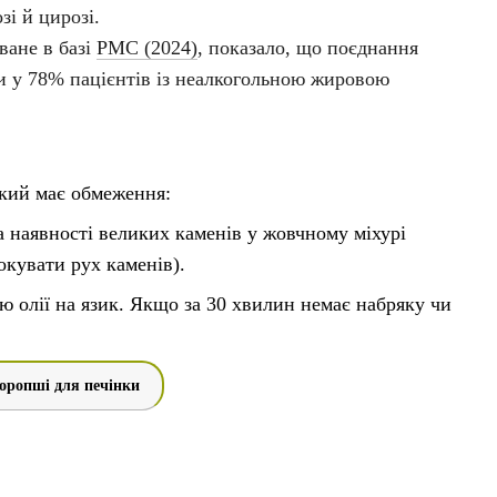
зі й цирозі.
ване в базі
PMC (2024)
, показало, що поєднання
и у 78% пацієнтів із неалкогольною жировою
який має обмеження:
 наявності великих каменів у жовчному міхурі
окувати рух каменів).
ю олії на язик. Якщо за 30 хвилин немає набряку чи
зторопші для печінки