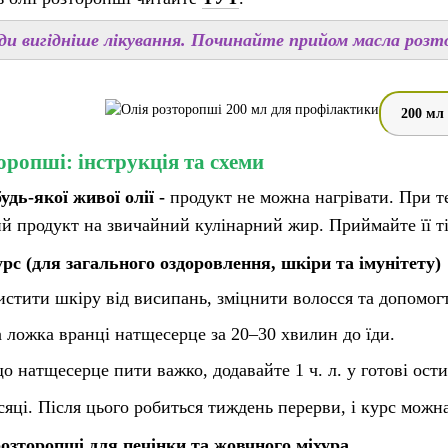
ди вигідніше лікування. Починайте прийом масла розт
200 мл
оропші: інструкція та схеми
удь-якої живої олії -
продукт не можна нагрівати. При те
продукт на звичайний кулінарний жир. Приймайте її ті
рс (для загального оздоровлення, шкіри та імунітету)
стити шкіру від висипань, зміцнити волосся та допомог
 ложка вранці натщесерце за 20–30 хвилин до їди.
 натщесерце пити важко, додавайте 1 ч. л. у готові остиг
сяці. Після цього робиться тиждень перерви, і курс можн
 розторопші для печінки та жовчного міхура