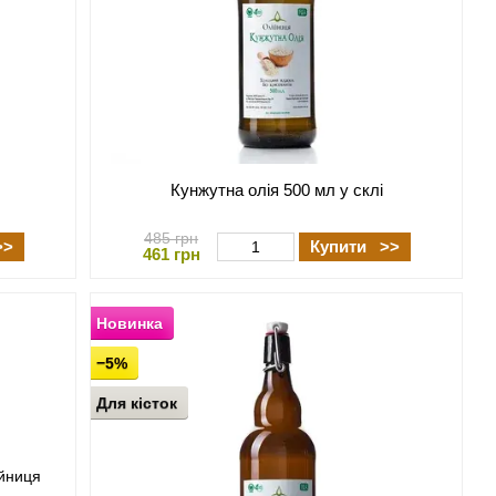
Кунжутна олія 500 мл у склі
485 грн
>>
Купити >>
461 грн
Новинка
−5%
Для кісток