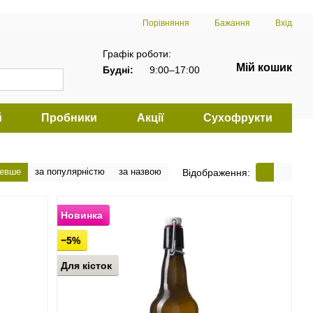
Порівняння
Бажання
Вхід
Графік роботи:
Мій кошик
Будні:
9:00–17:00
й
Пробники
Акції
Сухофрукти
шевше
за популярністю
за назвою
Відображення:
Новинка
−5%
Для кісток