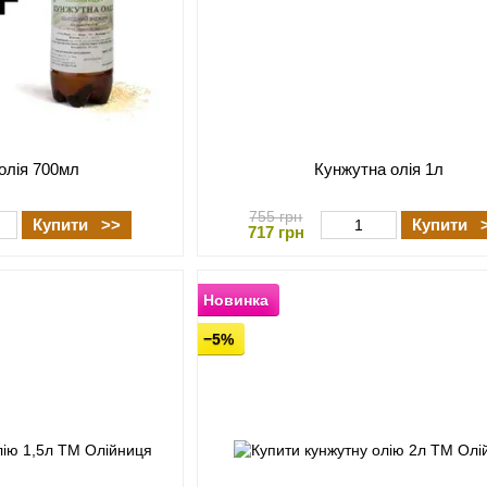
олія 700мл
Кунжутна олія 1л
755 грн
Купити >>
Купити 
717 грн
Новинка
−5%