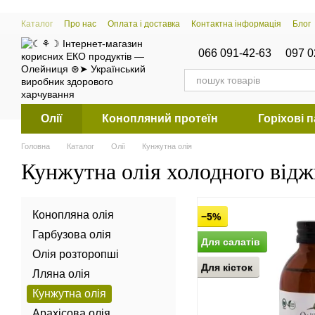
Перейти к основному контенту
Каталог
Про нас
Оплата і доставка
Контактна інформація
Блог
066 091-42-63
097 0
Олії
Конопляний протеїн
Горіхові 
Головна
Каталог
Олії
Кунжутна олія
Кунжутна олія холодного від
Конопляна олія
−5%
Гарбузова олія
Для салатів
Олія розторопші
Для кісток
Лляна олія
Кунжутна олія
Арахісова олія