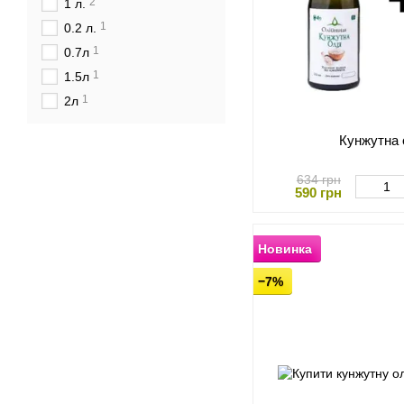
2
1 л.
1
0.2 л.
1
0.7л
1
1.5л
1
2л
Кунжутна 
634 грн
590 грн
Новинка
−7%