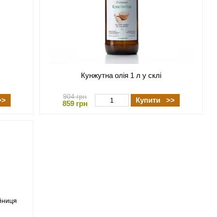
Кунжутна олія 1 л у склі
904 грн
>>
Купити >>
859 грн