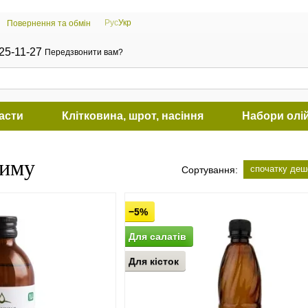
Рус
Укр
Повернення та обмін
25-11-27
Передзвонити вам?
пасти
Клітковина, шрот, насіння
Набори олі
жиму
спочатку де
Сортування:
−5%
Для салатів
Для кісток