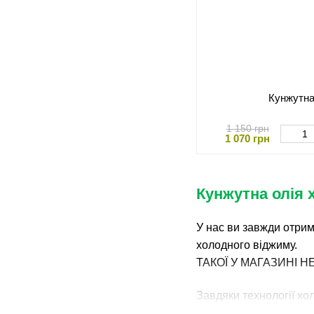
Кунжутна
1 150 грн
1 070 грн
Кунжутна олія 
У нас ви завжди отрим
холодного віджиму.
ТАКОЇ У МАГАЗИНІ Н
Завдяки технології хо
якщо ви хочете купити 