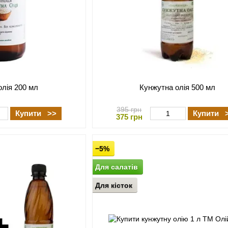
олія 200 мл
Кунжутна олія 500 мл
395 грн
Купити >>
Купити 
375 грн
−5%
Для салатів
Для кісток