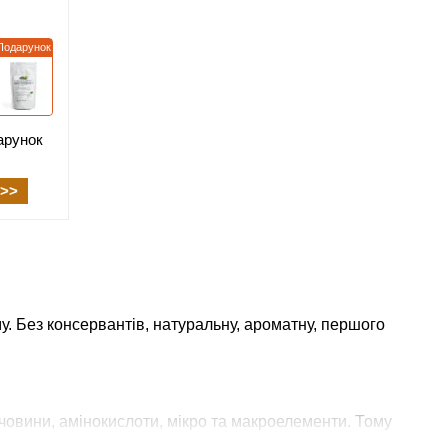
Подарунок
арунок
>>
му. Без консервантів, натуральну, ароматну, першого
ечовини, амінокислоти, мікро та макроелементи. Тому
х, наш інтернет магазин саме для вас.