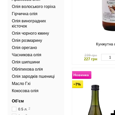
Олія волоського горіха
Гірчична олія
Олія виноградних
кісточок
Олія чорного кмину
Олія розмарину
Кунжутна 
Олія орегано
Часникова олія
239 грн
227 грн
Олія шипшини
Обліпихова олія
Новинка
Олія зародків пшениці
Масло Гхі
−7%
Кокосова олія
Об'єм
2
0.5 л.