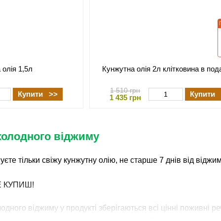
 олія 1,5л
Кунжутна олія 2л клітковина в под
1 510 грн
Купити >>
Купити 
1 435 грн
холодного віджиму
уєте тільки свіжу кунжутну олію, не старше 7 днів від віджи
Е КУПИШ!
лодного віджиму у продукті зберігаються всі цінні поживні р
кунжутну олію в Україні з користю для себе та своїх близьки