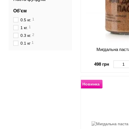
Об'єм
1
0.5 кг.
1
1 кг.
2
0.3 кг.
1
0.1 кг
Мигдальна паста
498 грн
Новинка