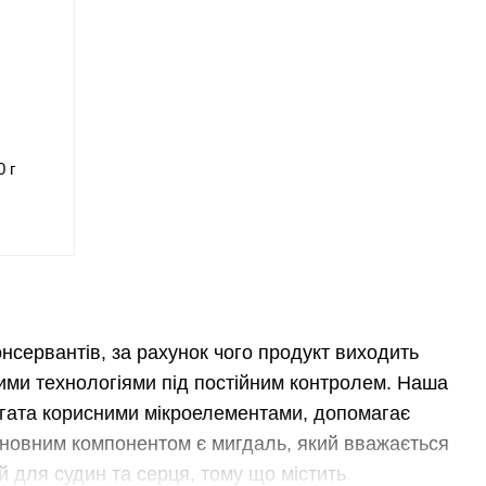
 г
нсервантів, за рахунок чого продукт виходить
ими технологіями під постійним контролем. Наша
агата корисними мікроелементами, допомагає
сновним компонентом є мигдаль, який вважається
й для судин та серця, тому що містить