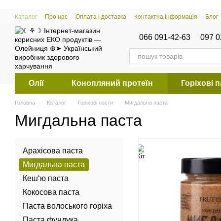
Перейти к основному контенту
Каталог
Про нас
Оплата і доставка
Контактна інформація
Блог
066 091-42-63
097 0
Олії
Конопляний протеїн
Горіхові 
Головна
Каталог
Горіхові пасти
Мигдальна паста
Мигдальна паста
Арахісова паста
Мигдальна паста
Кеш‘ю паста
Кокосова паста
Паста волоського горіха
Паста фундука