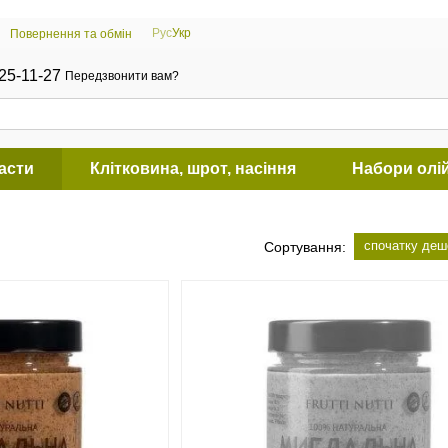
Рус
Укр
Повернення та обмін
25-11-27
Передзвонити вам?
пасти
Клітковина, шрот, насіння
Набори олі
спочатку де
Сортування: