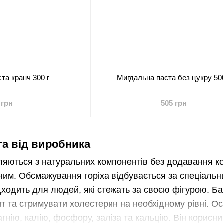
та кранч 300 г
Мигдальна паста без цукру 500
 грн
505 грн
та від виробника
ляються з натуральних компонентів без додавання ко
ним. Обсмажування горіха відбувається за спеціальн
дходить для людей, які стежать за своєю фігурою. Б
т та стримувати холестерин на необхідному рівні. О
гнію, калію, фосфору, заліза та кальцію. Він корисни