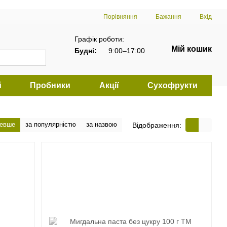
Порівняння
Бажання
Вхід
Графік роботи:
Мій кошик
Будні:
9:00–17:00
й
Пробники
Акції
Сухофрукти
шевше
за популярністю
за назвою
Відображення: