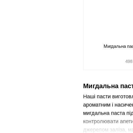
Мигдальна пас
498
Мигдальна пас
Наші пасти виготов
ароматним і насиче
мигдальна паста пі
контролювати апети
джерелом заліза, ма