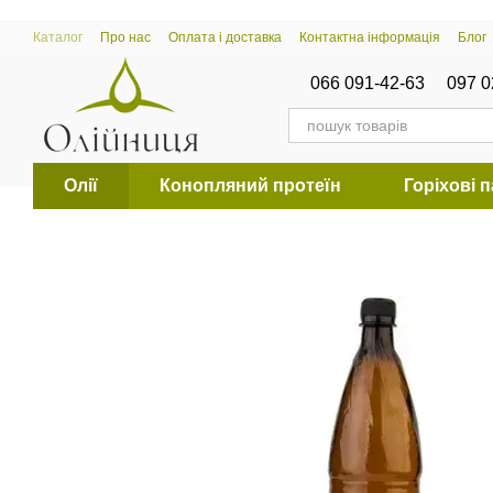
Перейти к основному контенту
Каталог
Про нас
Оплата і доставка
Контактна інформація
Блог
066 091-42-63
097 0
Олії
Конопляний протеїн
Горіхові 