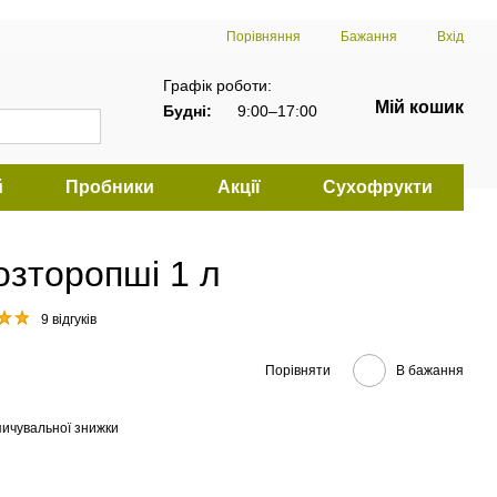
Порівняння
Бажання
Вхід
Графік роботи:
Мій кошик
Будні:
9:00–17:00
й
Пробники
Акції
Сухофрукти
озторопші 1 л
9 відгуків
Порівняти
В бажання
ичувальної знижки