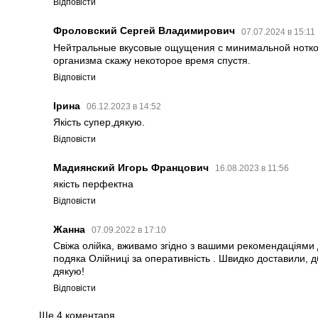
Відповісти
Фроловский Сергей Владимирович
07.07.2024 в 15:11
Нейтральные вкусовые ощущения с минимальной нотко
организма скажу некоторое время спустя.
Відповісти
Ірина
06.12.2023 в 14:52
Якість супер,дякую.
Відповісти
Мадиянский Игорь Францович
16.08.2023 в 11:56
якість перфектна
Відповісти
Жанна
07.09.2022 в 17:10
Свіжа олійка, вживамо згідно з вашими рекомендаціями
подяка Олійниці за оперативність . Швидко доставили,
дякую!
Відповісти
Ще 4 коментаря