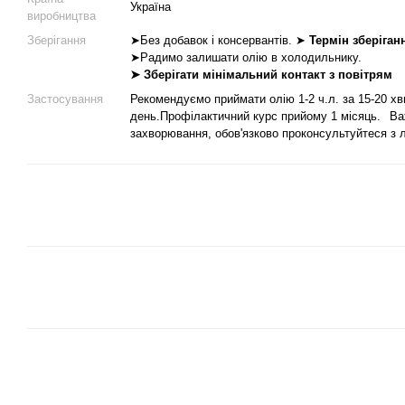
Україна
виробництва
Зберігання
➤Без добавок і консервантів. ➤
Термін зберіганн
➤Радимо залишати олію в холодильнику.
➤ Зберігати мінімальний контакт з повітрям
Застосування
Рекомендуємо приймати олію 1-2 ч.л. за 15-20 хви
день.Профілактичний курс прийому 1 місяць.⠀Ва
захворювання, обов'язково проконсультуйтеся з л