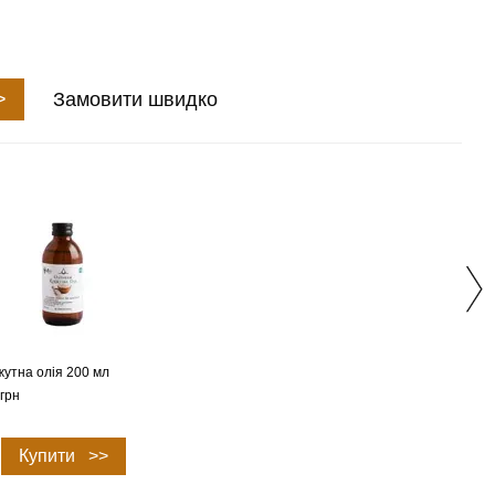
>
Замовити швидко
Вме
жутна олія 200 мл
Олія
грн
773 г
1 
Купити >>