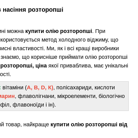
з насіння розторопші
ині можна
купити олію розторопші
. При
икористовується метод холодного віджиму, що
исні властивості. Ми, як і всі кращі виробники
і, знаємо, що корисніше приймати олію розторопші
 розторопші, ціна
якої приваблива, має унікальні
ості.
:
вітаміни (
А, В, D, К)
, полісахариди, кислоти
марин
, флаволігнани, мікроелементи, біологічно
філ, флавоноїди і ін).
ий товар, найкраще
купити олію розторопші від