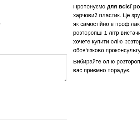
Пропонуємо
для всієї р
харчовий пластик. Це зру
як самостійно в профілакт
ю
розторопші 1 літр вистач
хочете купити олію розт
обов'язково проконсульту
Вибирайте олію розтороп
вас приємно порадує.