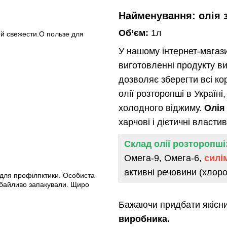
Найменування:
олія 
Об’єм:
1л
й свежести.О пользе для
У нашому інтернет-магаз
виготовленні продукту в
дозволяє зберегти всі кор
олії розторопші в Україн
холодного віджиму.
Олія
харчові і дієтичні властив
Склад олії розторопші
Омега-9, Омега-6,
силі
активні речовини (хлоро
 для профілпктики. Особиста
 дбайливо запакували. Щиро
Бажаючи придбати якісн
виробника.