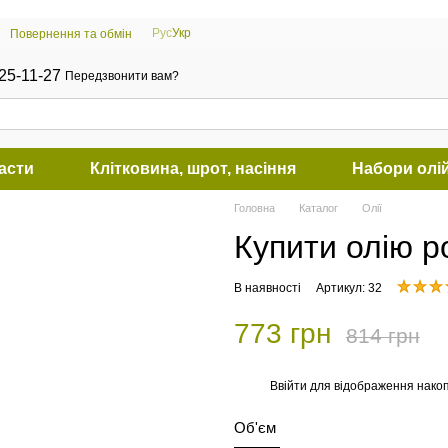
Рус
Укр
Повернення та обмін
25-11-27
Передзвонити вам?
пасти
Клітковина, шрот, насіння
Набори олі
Головна
Каталог
Олії
Купити олію р
В наявності
Артикул: 32
773 грн
814 грн
Ввійти
для відображення накоп
%
Об'єм