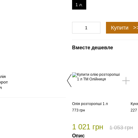
1 л.
Купити >
Вместе дешевле
Олія розторопші 1 л
Кун
773 грн
227 
1 021 грн
1 053 грн
Опис