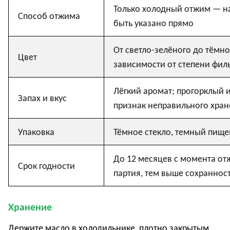
Только холодный отжим — н
Способ отжима
быть указано прямо
От светло-зелёного до тёмно
Цвет
зависимости от степени
фил
Лёгкий аромат; прогорклый 
Запах и вкус
признак неправильного хра
Упаковка
Тёмное стекло
, темный пище
До
12 месяцев с момента о
Срок годности
партия, тем выше сохраннос
Хранение
Держите масло в холодильнике, плотно закрытым,