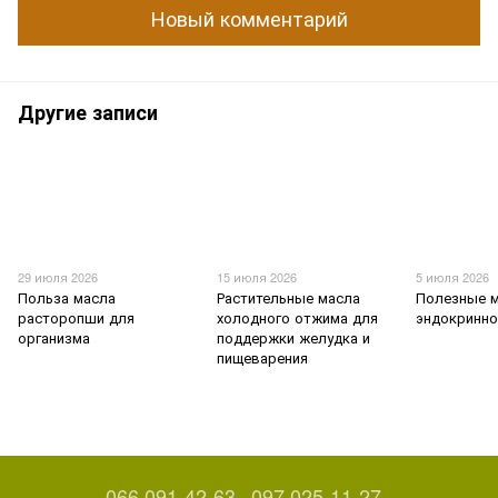
Новый комментарий
Другие записи
29 июля 2026
15 июля 2026
5 июля 2026
Польза масла
Растительные масла
Полезные м
расторопши для
холодного отжима для
эндокринно
организма
поддержки желудка и
пищеварения
066 091-42-63
097 025-11-27