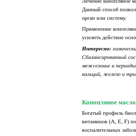
Лечение конопляное ма
Данный способ позвол
орган или систему.
Применение конопляно
усилить действие осн
Интересно:
химическ
Сбалансированный сос
межсезонье и периоды 
кальций, железо и тр
Конопляное масло
Богатый профиль биоло
витаминов (А, Е, F) п
воспалительных забол