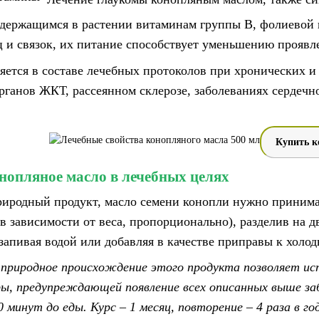
одержащимся в растении витаминам группы В, фолиевой 
и связок, их питание способствует уменьшению проявле
яется в составе лечебных протоколов при хронических и
рганов ЖКТ, рассеянном склерозе, заболеваниях сердечно
Купить к
нопляное масло в лечебных целях
риродный продукт, масло семени конопли нужно принима
в зависимости от веса, пропорционально), разделив на дв
 запивая водой или добавляя в качестве приправы к хол
:
природное происхождение этого продукта позволяет испо
ы, предупреждающей появление всех описанных выше заб
40 минут до еды. Курс – 1 месяц, повторение – 4 раза в го