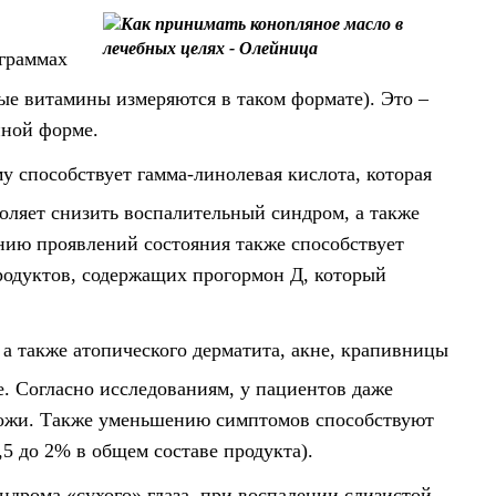
 граммах
ые витамины измеряются в таком формате). Это –
пной форме.
 способствует гамма-линолевая кислота, которая
воляет снизить воспалительный синдром, а также
нию проявлений состояния также способствует
продуктов, содержащих прогормон Д, который
а также атопического дерматита, акне, крапивницы
. Согласно исследованиям, у пациентов даже
 кожи. Также уменьшению симптомов способствуют
0,5 до 2% в общем составе продукта).
дрома «сухого» глаза, при воспалении слизистой