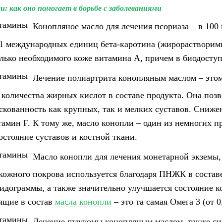
: как оно помогает в борьбе с заболеваниями
Конопляное масло для лечения псориаза – в 100
11 международных единиц бета-каротина (жирорастворим
олько необходимого коже витамина А, причем в биодосту
Лечение полиартрита конопляным маслом – этому
 количества жирных кислот в составе продукта. Она поз
кованность как крупных, так и мелких суставов. Сниже
тамин F. К тому же, масло конопли – один из немногих 
остояние суставов и костной ткани.
Масло конопли для лечения монетарной экземы, 
кожного покрова используется благодаря ПНЖК в составе
идограммы, а также значительно улучшается состояние
ящие в состав
масла конопли
– это та самая Омега 3 (от 
Лечение глаукомы конопляным маслом, также син