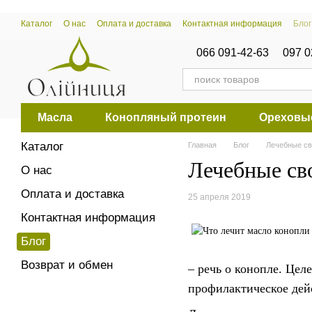
Перейти к основному контенту
Каталог
О нас
Оплата и доставка
Контактная информация
Блог
066 091-42-63
097 0
Масла
Конопляный протеин
Ореховы
Каталог
Главная
Блог
Лечебные св
Лечебные св
О нас
Оплата и доставка
25 апреля 2019
Контактная информация
Блог
Возврат и обмен
– речь о конопле. Цел
профилактическое дей