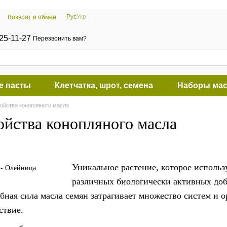
Рус
Укр
Возврат и обмен
25-11-27
Перезвонить вам?
е пасты
Клетчатка, шрот, семена
Наборы мас
ойства конопляного масла
ойства конопляного масла
Уникальное растение, которое использ
различных биологически активных до
ебная сила масла семян затрагивает множество систем и 
ствие.