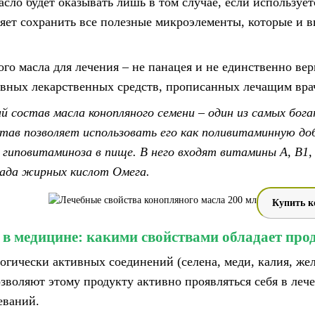
сло будет оказывать лишь в том случае, если используе
яет сохранить все полезные микроэлементы, которые и в
го масла для лечения – не панацея и не единственно ве
овных лекарственных средств, прописанных лечащим вр
ий состав масла конопляного семени – один из самых бо
тав позволяет использовать его как поливитаминную до
гиповитаминоза в пище. В него входят витамины А, В1, В
иада жирных кислот Омега.
Купить к
 в медицине: какими свойствами обладает про
гически активных соединений (селена, меди, калия, жел
озволяют этому продукту активно проявляться себя в ле
еваний.