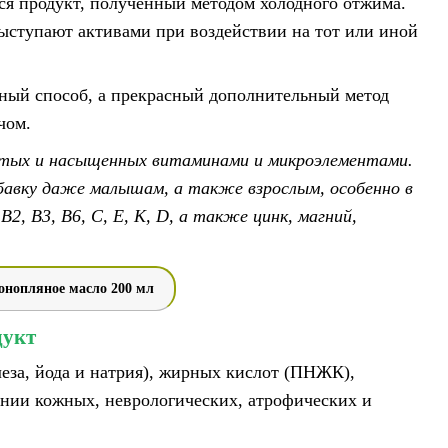
тся продукт, полученный методом холодного отжима.
ыступают активами при воздействии на тот или иной
рный способ, а прекрасный дополнительный метод
ачом.
гатых и насыщенных витаминами и микроэлементами.
бавку даже малышам, а также взрослым, особенно в
2, В3, В6, С, Е, К, D, а также цинк, магний,
онопляное масло 200 мл
дукт
еза, йода и натрия), жирных кислот (ПНЖК),
чении кожных, неврологических, атрофических и