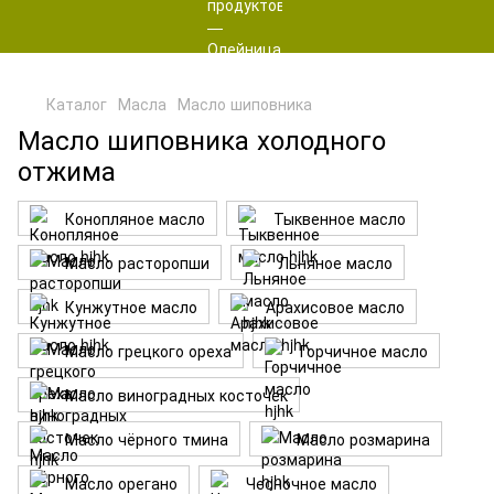
Каталог
Масла
Масло шиповника
Масло шиповника холодного
отжима
Конопляное масло
Тыквенное масло
Масло расторопши
Льняное масло
Кунжутное масло
Арахисовое масло
Масло грецкого ореха
Горчичное масло
Масло виноградных косточек
Масло чёрного тмина
Масло розмарина
Масло орегано
Чесночное масло