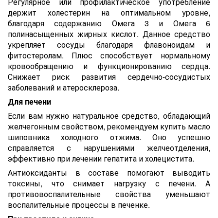
Регулярное или профилактическое употребление
держит холестерин на оптимальном уровне,
благодаря содержанию Омега 3 и Омега 6
полинасыще
н
ных жирных кислот. Данное средство
укрепляет сосуды благодаря флавоноида
м
и
фитостеролам. Плюс способствует нормальному
кровообращению и функционированию сердца.
Снижает риск развития сердечно-сосудистых
заболеваний и атеросклероза.
Для печени
Если вам нуж
но натуральное средство
, обладающий
желчегонным свойством, рекомендуем купить масло
шиповника
холодного отжима
. Оно успешно
справляется с нарушениями желчеотделения,
эффективно при лечении гепатита и холецистита.
Антиоксиданты в составе помогают выводить
токсины, что снимает нагрузку с печени. А
противовоспалительные свойства уменьшают
воспалительные процессы в печенке.