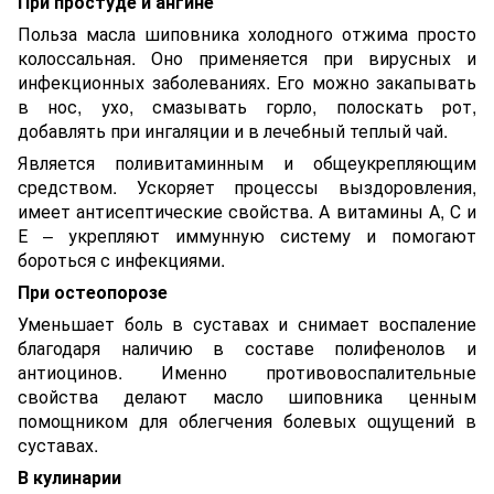
При простуде и ангине
Польза масла шиповника
холодного отжима
просто
колоссальная. Оно применяется при вирусных и
инфекционных заболеваниях. Его можно закапывать
в нос, ухо, смазывать горло, полоскать рот,
добавлять при ингаляции и в лечебный теплый чай.
Является поливитаминным и общеукрепляющим
средством. Ускоряет процессы выздоровления,
имеет антисептические свойства. А витамины А, С и
Е – укрепляют иммунную систему и помогают
бороться с инфекциями.
При остеопорозе
Уменьшает боль в суставах и снимает воспаление
благодаря наличию в составе полифенолов и
антиоцинов. Именно противовоспалительные
свойства делают масло шиповника ценным
помощником для облегчения болевых ощущений в
суставах.
В кулинарии