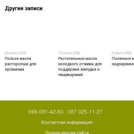
Другие записи
29 июля 2026
15 июля 2026
5 июля 2026
Польза масла
Растительные масла
Полезные м
расторопши для
холодного отжима для
эндокринно
организма
поддержки желудка и
пищеварения
066 091-42-63
097 025-11-27
Контактная информация
Полная версия сайта