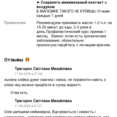
➤
Сохранять минимальный контакт с
воздухом
В МАГАЗИНЕ ТАКОГО НЕ КУПИШЬ! Отжим
каждые 7 дней
Применение
Рекомендуем принимать масло 1-2 ч.л. за
15-20 минут до еды, 2-3 раза в
день.Профилактический курс приема 1
месяц.⠀Важно: если есть хронические
заболевания, обязательно
проконсультируйтесь с лечащим врачом.
Отзывы
2
Тригорло Світлана Михайлівна
17.06.2026 в 07:28
льняна олійка дуже смачна і свіжа, не порівняти навіть з
олією яку можна придбати в супер маркеті.
Ответить
Тригорло Світлана Михайлівна
17.06.2026 в 07:27
Олія шипшини неймовірна. Відчувається і свіжість і
насиченість. купувала для догляду за шкірою обличчя, але