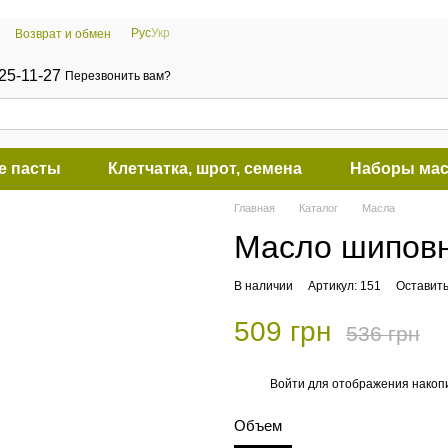
Рус
Укр
Возврат и обмен
25-11-27
Перезвонить вам?
е пасты
Клетчатка, шрот, семена
Наборы мас
Главная
Каталог
Масла
Масло шиповн
В наличии
Артикул: 151
Оставить
509 грн
536 грн
Войти
для отображения накопи
%
Объем