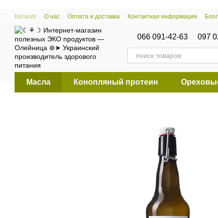
Перейти к основному контенту
Каталог
О нас
Оплата и доставка
Контактная информация
Блог
066 091-42-63
097 0
Масла
Конопляный протеин
Ореховы