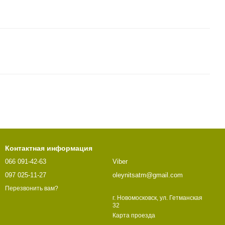
Контактная информация
066 091-42-63
Viber
097 025-11-27
oleynitsatm@gmail.com
Перезвонить вам?
г. Новомосковск, ул. Гетманская
32
Карта проезда