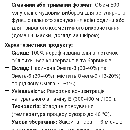
Об'єм 500
Сімейний або тривалий формат.
мл у склі є чудовим вибором для регулярного
функціонального харчування всієї родини або
для тривалого косметичного використання
(домашні маски, догляд за шкірою).
Характеристики продукту:
100% нерафінована олія з кісточок
Склад:
обліпихи. Без консервантів та барвників.
Насичена Омега-3 (30-40%) та
Склад:
Омега-6 (30-40%), містить Омега-9 (13-20%)
та рідкісну Омега-7 (~1%).
Рекордна концентрація
Унікальність:
натурального вітаміну E (300-400 мг/100г).
Холодне пресування
Технологія:
(температура процесу суворо до 40 °C).
Закрита тара — 6 місяців
Умови зберігання:
в темному, прохолодному місці. Після