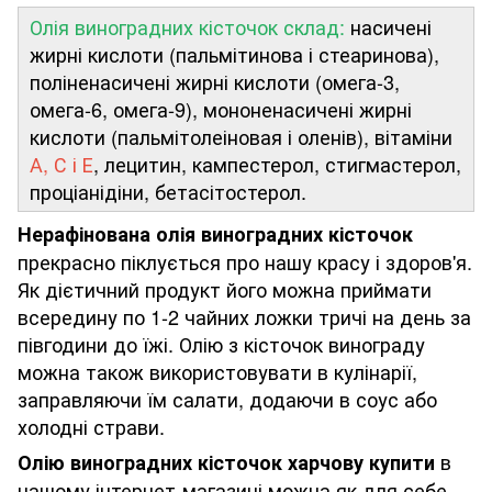
Олія виноградних кісточок склад:
насичені
жирні кислоти (пальмітинова і стеаринова),
поліненасичені жирні кислоти (омега-3,
омега-6, омега-9), мононенасичені жирні
кислоти (пальмітолеіновая і оленів), вітаміни
А, С і Е
, лецитин, кампестерол, стигмастерол,
проціанідіни, бетасітостерол.
Нерафінована олія виноградних кісточок
прекрасно піклується про нашу красу і здоров'я.
Як дієтичний продукт його можна приймати
всередину по 1-2 чайних ложки тричі на день за
півгодини до їжі. Олію з кісточок винограду
можна також використовувати в кулінарії,
заправляючи їм салати, додаючи в соус або
холодні страви.
в
Олію виноградних кісточок харчову
купити
нашому інтернет-магазині можна як для себе,