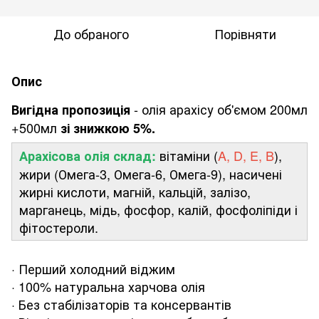
До обраного
Порівняти
Опис
- олія арахісу об'ємом 200мл
Вигідна пропозиція
+500мл
зі знижкою 5%.
вітаміни (
A, D, E, B
),
Арахісова олія склад:
жири (Омега-3, Омега-6, Омега-9), насичені
жирні кислоти, магній, кальцій, залізо,
марганець, мідь, фосфор, калій, фосфоліпіди і
фітостероли.
· Перший холодний віджим
· 100% натуральна харчова олія
· Без стабілізаторів та консервантів