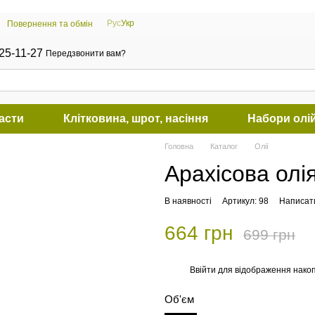
Рус
Укр
Повернення та обмін
25-11-27
Передзвонити вам?
пасти
Клітковина, шрот, насіння
Набори олі
Головна
Каталог
Олії
Арахісова олія
В наявності
Артикул: 98
Написати
664 грн
699 грн
Ввійти
для відображення накоп
%
Об'єм