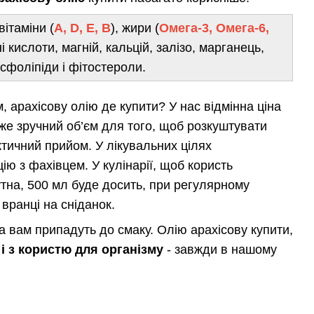
вітаміни (
A, D, E, B
), жири (
Омега-3, Омега-6,
і кислоти, магній, кальцій, залізо, марганець,
сфоліпіди і фітостероли.
 арахісову олію де купити? У нас відмінна ціна
уже зручний об’єм для того, щоб розкуштувати
тичний прийом. У лікувальних цілях
ю з фахівцем. У кулінарії, щоб користь
чутна, 500 мл буде досить, при регулярному
 вранці на сніданок.
на вам припадуть до смаку. Олію арахісову купити,
 і з користю для організму
- завжди в нашому