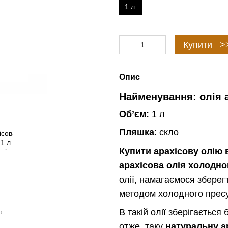
1 л.
Купити >
Опис
Найменування:
олія 
Об’єм:
1 л
Пляшка
: скло
Купити арахісову олію 
арахісова олія холодно
олії, намагаємося зберег
методом холодного прес
В такій олії зберігаєтьс
ю
отже, таку
натуральну а