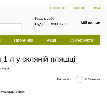
Порівняння
Бажання
Вхід
Графік роботи:
Мій кошик
Будні:
9:00–17:00
й
Пробники
Акції
Сухофрукти
 1 л у скляній пляшці
 відгук
Порівняти
В бажання
ичувальної знижки