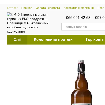
Перейти к основному контенту
Каталог
Про нас
Оплата і доставка
Контактна інформація
Блог
066 091-42-63
097 0
Олії
Конопляний протеїн
Горіхові 