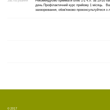
Застосування
Рекомендуємо приймати олію 1-2 ч.л. за 15-20 хви
день.Профілактичний курс прийому 1 місяць.⠀Ва
захворювання, обов'язково проконсультуйтеся з л
© 2017