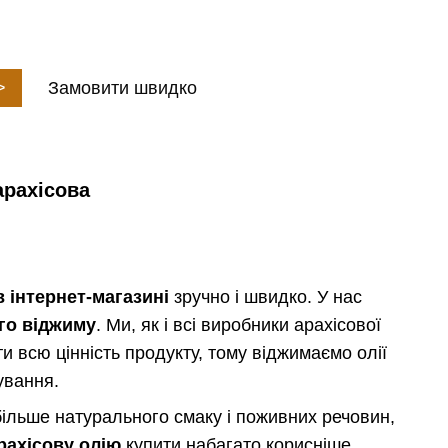
>
Замовити швидко
арахісова
в інтернет-магазині
зручно і швидко. У нас
го віджиму
. Ми, як і всі виробники арахісової
ти всю цінність продукту, тому віджимаємо олії
ування.
я більше натурального смаку і поживних речовин,
рахісову олію
купити набагато корисніше.