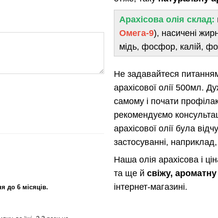
Арахісова олія склад:
Омега-9
), насичені жирн
мідь, фосфор, калій, фо
Не задавайтеся питанням,
арахісової олії 500мл. Д
самому і почати профілак
рекомендуємо консультаці
арахісової олії була від
застосуванні, наприклад,
Наша олія арахісова і ці
та ще й
свіжу, ароматну
інтернет-магазині.
я до 6 місяців.