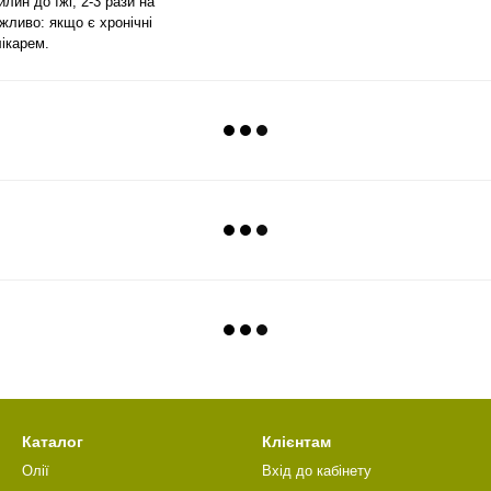
лин до їжі, 2-3 рази на
жливо: якщо є хронічні
ікарем.
Каталог
Клієнтам
Олії
Вхід до кабінету