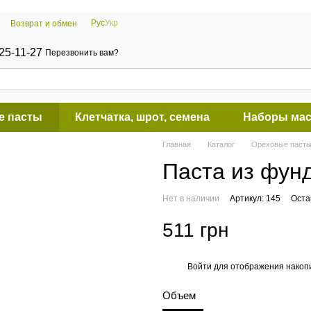
Рус
Укр
Возврат и обмен
25-11-27
Перезвонить вам?
е пасты
Клетчатка, шрот, семена
Наборы мас
Главная
Каталог
Ореховые паст
Паста из фунд
Нет в наличии
Артикул: 145
Оста
511 грн
Войти
для отображения накопи
%
Объем