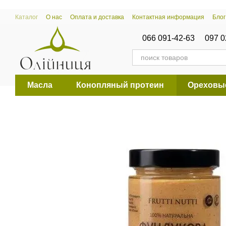
Перейти к основному контенту
Каталог
О нас
Оплата и доставка
Контактная информация
Блог
066 091-42-63
097 0
Масла
Конопляный протеин
Ореховы